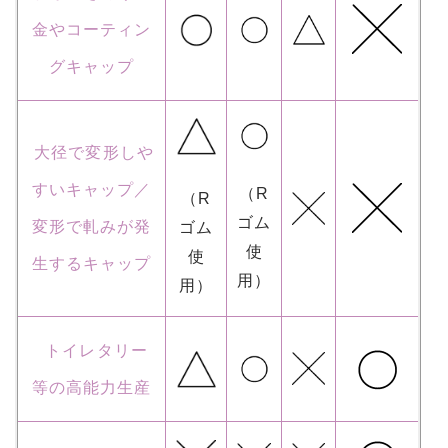
金やコーティン
グキャップ
大径で変形しや
すいキャップ／
（R
（R
ゴム
変形で軋みが発
ゴム
使
使
生するキャップ
用）
用）
トイレタリー
等の高能力生産