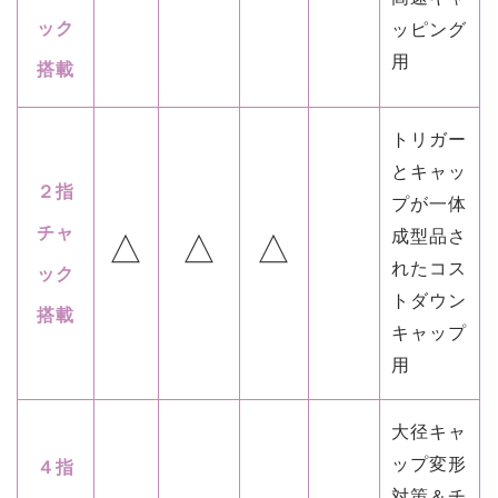
ック
ッピング
用
搭載
トリガー
とキャッ
２指
プが一体
チャ
成型品さ
△
△
△
れたコス
ック
トダウン
搭載
キャップ
用
大径キャ
ップ変形
４指
対策＆チ