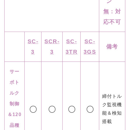
ン
無：対
応不可
SC-
SCR-
SC-
SC-
備考
3
3
3TR
3GS
サー
ボト
ルク
締付トル
制御
ク監視機
能＆検知
＆120
搭載
品種