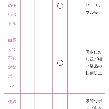
品 サン
の低
プル等
いボ
トル
細長
くて
高さに対
不安
し径が細
い製品の
定な
転倒防止
ボト
ル
吸管付ポ
仮締
ンプキャ