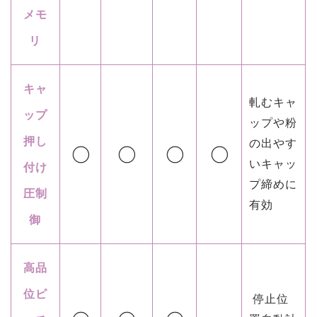
メモ
リ
キャ
軋むキャ
ップ
ップや粉
押し
の出やす
いキャッ
付け
プ締めに
圧制
有効
御
高品
位ピ
停止位