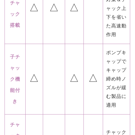
チャ
△
△
△
ャック上
ック
下を省い
搭載
た高速動
作用
ポンプキ
子チ
ャップで
ャッ
キャップ
△
△
△
締め時ノ
ク機
ズルが緩
能付
む製品に
き
適用
チャ
チャック