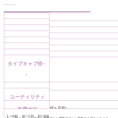
トルク調整範囲
トルク制御方式
0.8～4.0level デジタル設定
（Level:N.mの代
品種記憶数
サーボコントロール
ボトル位置決め
数値）
120品種
対応ボトル径
ピッチメーカー®
方式
対応ボトル肩高
Φ20～Φ100㎜
対応ボトル全高
S: 30㎜～ M: 60㎜～
＊1
さ
タイプキャプ径
~260㎜
＊
2
（S/M/L:標準交換用チャッ
S : Φ16～25㎜
処理能力
クツメサイズ）
ユーティリティ
M : Φ21～30㎜
MAX 30本／分
L : Φ31～50㎜
電源：AC100V（200V仕様も可能）
装置寸法
エアー：0.5～0.6MPa （ANR)
L=490 W=530 H=960