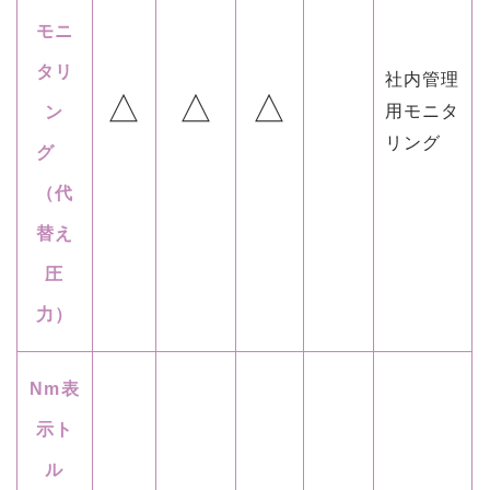
モニ
タリ
社内管理
△
△
△
用モニタ
ン
リング
グ
（代
替え
圧
力）
Nm表
示ト
ル