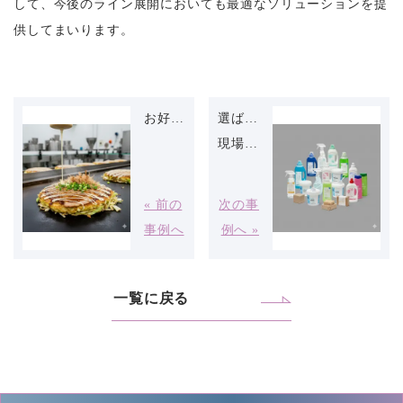
して、今後のライン展開においても最適なソリューションを提
供してまいります。
お好み焼き生地の自動充填システム導入事例
選ばれ続けて、計7台
現場が認めたのは、美しすぎる積み姿と静寂でした
« 前の
次の事
事例へ
例へ »
一覧に戻る