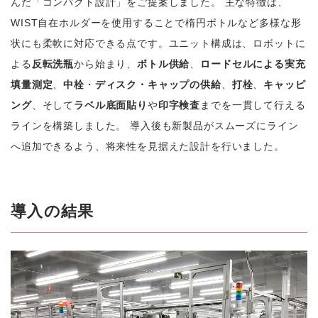
んだ「コンパクト設計」をご提案しました。 主な特徴は、
WIST自在ホルダーを使用することで楕円ボトルなど多様な形
状にも柔軟に対応できる点です。ユニット構成は、ロボットに
よる
反転洗瓶
から始まり、
ボトル供給
、
ロードセルによる実充
填量測定
、
中栓
・
ディスク・キャップの供給
、
打栓
、
キャッピ
ング
、そして
ラベル底面貼り
や
印字検査
までを一貫して行える
ラインを構築しました。 導入後も新製品がスムーズにライン
へ追加できるよう、将来性を見据えた設計を行いました。
導入の結果